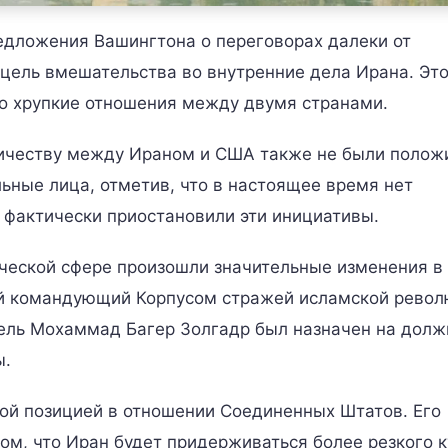
едложения Вашингтона о переговорах далеки от
 цель вмешательства во внутренние дела Ирана. Эт
го хрупкие отношения между двумя странами.
ничеству между Ираном и США также не были полож
ьные лица, отметив, что в настоящее время нет
 фактически приостановили эти инициативы.
ческой сфере произошли значительные изменения в
й командующий Корпусом стражей исламской револ
ель Мохаммад Багер Золгадр был назначен на долж
ы.
кой позицией в отношении Соединенных Штатов. Его
том, что Иран будет придерживаться более резкого 