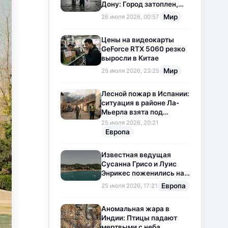
Дону: Город затоплен,
свет отключен
Мир
26 июля 2026, 00:57
Цены на видеокарты
GeForce RTX 5060 резко
выросли в Китае
Мир
25 июля 2026, 23:25
Лесной пожар в Испании:
ситуация в районе Ла-
Мьерла взята под
контроль
25 июля 2026, 20:21
Европа
Известная ведущая
Сусанна Грисо и Луис
Энрикес поженились на
Коста-Браве
Европа
25 июля 2026, 17:21
Аномальная жара в
Индии: Птицы падают
мертвыми с неба