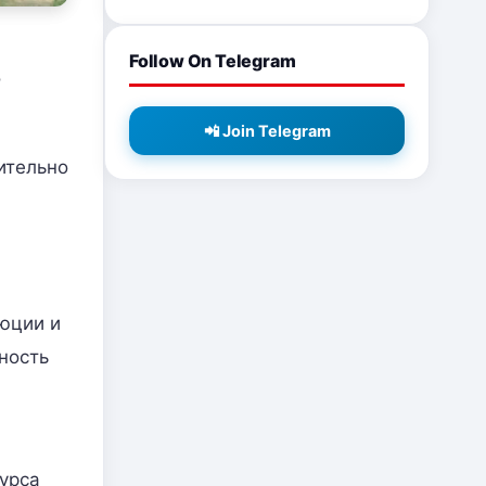
Follow On Telegram
о
📲 Join Telegram
ительно
юции и
ность
курса