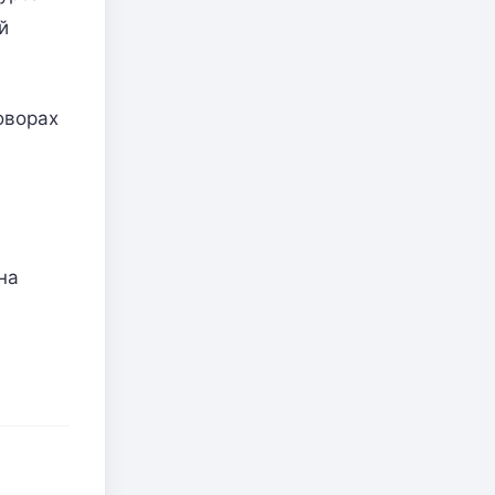
й
оворах
на