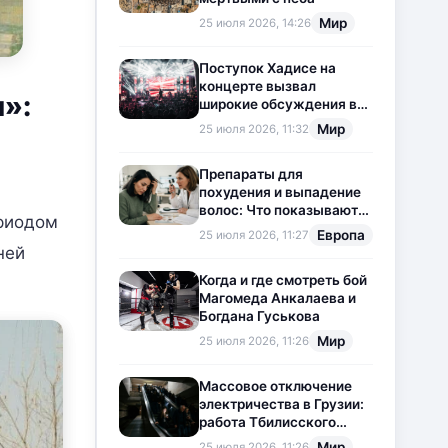
Мир
25 июля 2026, 14:26
Поступок Хадисе на
концерте вызвал
»:
широкие обсуждения в
социальных сетях
Мир
25 июля 2026, 11:32
Препараты для
похудения и выпадение
волос: Что показывают
ериодом
новые исследования?
Европа
25 июля 2026, 11:27
ней
Когда и где смотреть бой
Магомеда Анкалаева и
Богдана Гуськова
Мир
25 июля 2026, 11:26
Массовое отключение
электричества в Грузии:
работа Тбилисского
метрополитена
Мир
25 июля 2026, 11:26