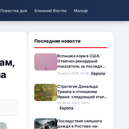
Повестка дня
Ближний Восток
Maraqlı
Последние новости
Вспышка кори в США:
ам,
Отмечен рекордный
показатель за последние
на
35 лет
Европа
31 июля 2026, 01:48
Стратегия Дональда
Трампа в отношении
Ирана: следующий этап
напряженности на
26 июля 2026, 06:52
Ближнем Востоке
Европа
Последствия сильного
дождя в Ростове-на-