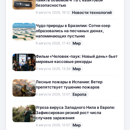
память объемом 4 ТБ с квантовой
безопасностью
Новости технологий
9 августа 2026, 19:12
Чудо природы в Бразилии: Сотни озер
образовались на песчаных дюнах,
напоминающих пустыню
Мир
9 августа 2026, 17:42
Фильм «Человек-паук: Новый день» бьет
мировые кассовые рекорды
Мир
9 августа 2026, 13:39
Лесные пожары в Испании: Ветер
препятствует тушению пожаров
Европа
9 августа 2026, 12:07
Угроза вируса Западного Нила в Европе:
Зафиксирован резкий рост числа
случаев заражения
Мир
9 августа 2026, 12:07