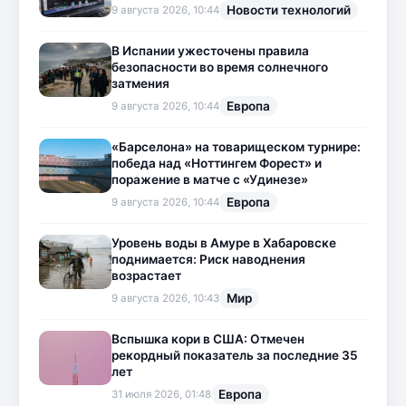
Новости технологий
9 августа 2026, 10:44
В Испании ужесточены правила
безопасности во время солнечного
затмения
Европа
9 августа 2026, 10:44
«Барселона» на товарищеском турнире:
победа над «Ноттингем Форест» и
поражение в матче с «Удинезе»
Европа
9 августа 2026, 10:44
Уровень воды в Амуре в Хабаровске
поднимается: Риск наводнения
возрастает
Мир
9 августа 2026, 10:43
Вспышка кори в США: Отмечен
рекордный показатель за последние 35
лет
Европа
31 июля 2026, 01:48