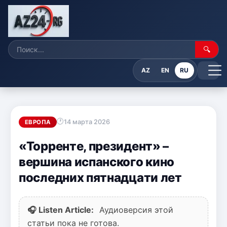
🔍
AZ
EN
RU
14 марта 2026
ЕВРОПА
«Торренте, президент» –
вершина испанского кино
последних пятнадцати лет
🎧 Listen Article:
Аудиоверсия этой
статьи пока не готова.