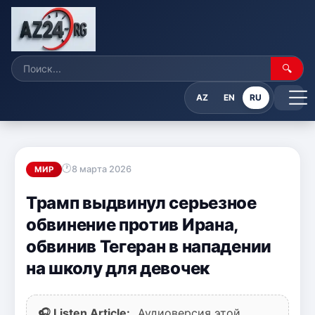
🔍
AZ
EN
RU
8 марта 2026
МИР
Трамп выдвинул серьезное
обвинение против Ирана,
обвинив Тегеран в нападении
на школу для девочек
🎧 Listen Article:
Аудиоверсия этой