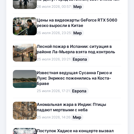
Мир
26 июля 2026, 00:57
Цены на видеокарты GeForce RTX 5060
резко выросли в Китае
Мир
25 июля 2026, 23:25
Лесной пожар в Испании: ситуация в
районе Ла-Мьерла взята под контроль
Европа
25 июля 2026, 20:21
Известная ведущая Сусанна Грисо и
Луис Энрикес поженились на Коста-
Браве
Европа
25 июля 2026, 17:21
Аномальная жара в Индии: Птицы
падают мертвыми с неба
Мир
25 июля 2026, 14:26
Поступок Хадисе на концерте вызвал