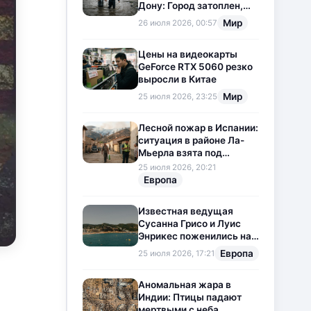
Дону: Город затоплен,
свет отключен
Мир
26 июля 2026, 00:57
Цены на видеокарты
GeForce RTX 5060 резко
выросли в Китае
Мир
25 июля 2026, 23:25
Лесной пожар в Испании:
ситуация в районе Ла-
Мьерла взята под
контроль
25 июля 2026, 20:21
Европа
Известная ведущая
Сусанна Грисо и Луис
Энрикес поженились на
Коста-Браве
Европа
25 июля 2026, 17:21
Аномальная жара в
Индии: Птицы падают
мертвыми с неба