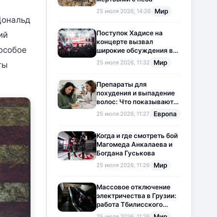
Мир
25 июля 2026, 14:26
Дональд
Поступок Хадисе на
ий
концерте вызвал
особое
широкие обсуждения в
социальных сетях
Мир
25 июля 2026, 11:32
ты
Препараты для
похудения и выпадение
волос: Что показывают
новые исследования?
Европа
25 июля 2026, 11:27
Когда и где смотреть бой
Магомеда Анкалаева и
Богдана Гуськова
Мир
25 июля 2026, 11:26
Массовое отключение
электричества в Грузии:
работа Тбилисского
метрополитена
Мир
25 июля 2026, 11:26