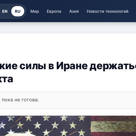
EN
RU
Мир
Европа
Азия
Новости технологий
кие силы в Иране держать
кта
пока не готова.