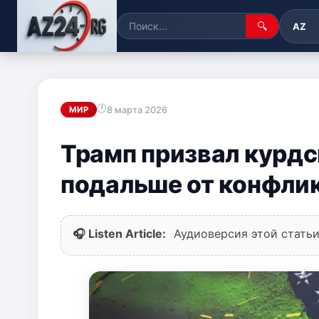
🔍
AZ
8 марта 2026
МИР
Трамп призвал курдс
подальше от конфли
🎧 Listen Article:
Аудиоверсия этой статьи 