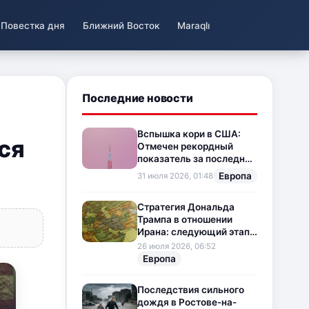
Повестка дня
Ближний Восток
Maraqlı
Последние новости
Вспышка кори в США:
ся
Отмечен рекордный
показатель за последние
35 лет
Европа
31 июля 2026, 01:48
Стратегия Дональда
Трампа в отношении
Ирана: следующий этап
напряженности на
26 июля 2026, 06:52
Ближнем Востоке
Европа
Последствия сильного
дождя в Ростове-на-