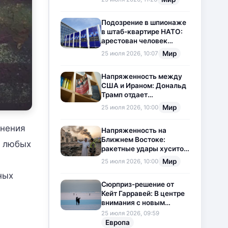
приостановлена
Подозрение в шпионаже
в штаб-квартире НАТО:
арестован человек
китайского
Мир
25 июля 2026, 10:07
происхождения
Напряженность между
США и Ираном: Дональд
Трамп отдает
предпочтение
Мир
25 июля 2026, 10:00
дипломатии
жнения
Напряженность на
Ближнем Востоке:
е любых
ракетные удары хуситов
по Саудовской Аравии
Мир
25 июля 2026, 10:00
загоняют ситуацию в
ных
тупик
Сюрприз-решение от
Кейт Гарравей: В центре
внимания с новым
любовным
25 июля 2026, 09:59
приключением
Европа