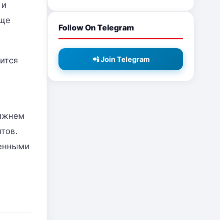
 и
еще
Follow On Telegram
📲 Join Telegram
мится
лижнем
тов.
ленными