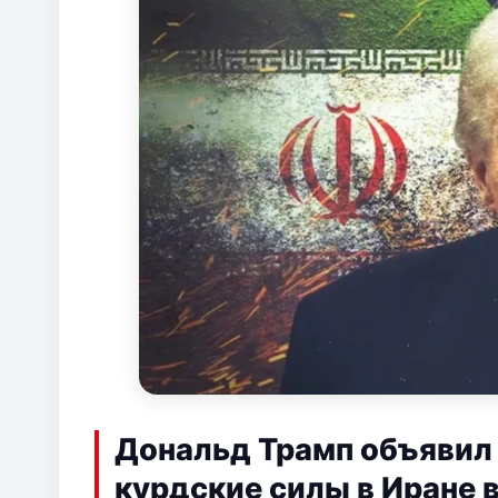
Дональд Трамп объявил 
курдские силы в Иране 