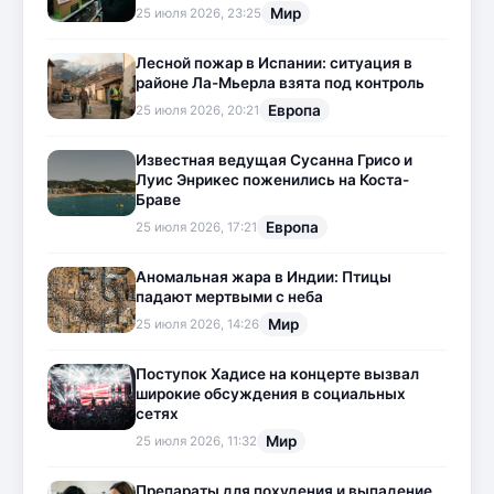
Мир
25 июля 2026, 23:25
Лесной пожар в Испании: ситуация в
районе Ла-Мьерла взята под контроль
Европа
25 июля 2026, 20:21
Известная ведущая Сусанна Грисо и
Луис Энрикес поженились на Коста-
Браве
Европа
25 июля 2026, 17:21
Аномальная жара в Индии: Птицы
падают мертвыми с неба
Мир
25 июля 2026, 14:26
Поступок Хадисе на концерте вызвал
широкие обсуждения в социальных
сетях
Мир
25 июля 2026, 11:32
Препараты для похудения и выпадение