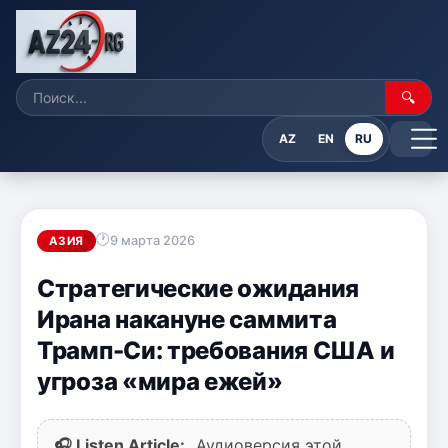
🔍
AZ
EN
RU
9 марта 2026
АЗИЯ
Стратегические ожидания
Ирана накануне саммита
Трамп-Си: требования США и
угроза «мира ежей»
🎧 Listen Article:
Аудиоверсия этой