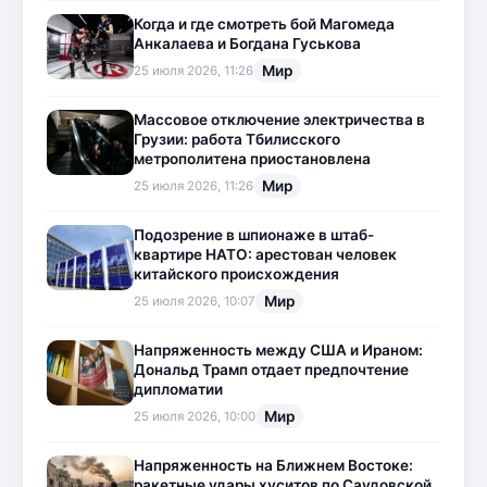
Когда и где смотреть бой Магомеда
Анкалаева и Богдана Гуськова
Мир
25 июля 2026, 11:26
Массовое отключение электричества в
Грузии: работа Тбилисского
метрополитена приостановлена
Мир
25 июля 2026, 11:26
Подозрение в шпионаже в штаб-
квартире НАТО: арестован человек
китайского происхождения
Мир
25 июля 2026, 10:07
Напряженность между США и Ираном:
Дональд Трамп отдает предпочтение
дипломатии
Мир
25 июля 2026, 10:00
Напряженность на Ближнем Востоке:
ракетные удары хуситов по Саудовской