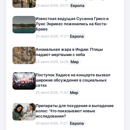
Европа
25 июля 2026, 20:21
Известная ведущая Сусанна Грисо и
Луис Энрикес поженились на Коста-
Браве
Европа
25 июля 2026, 17:21
Аномальная жара в Индии: Птицы
падают мертвыми с неба
Мир
25 июля 2026, 14:26
Поступок Хадисе на концерте вызвал
широкие обсуждения в социальных
сетях
Мир
25 июля 2026, 11:32
Препараты для похудения и выпадение
волос: Что показывают новые
исследования?
Европа
25 июля 2026, 11:27