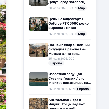
Дону: Город затоплен,
свет отключен
Мир
26 июля 2026, 00:57
Цены на видеокарты
GeForce RTX 5060 резко
выросли в Китае
Мир
25 июля 2026, 23:25
Лесной пожар в Испании:
ситуация в районе Ла-
Мьерла взята под
контроль
25 июля 2026, 20:21
Европа
Известная ведущая
Сусанна Грисо и Луис
Энрикес поженились на
Коста-Браве
Европа
25 июля 2026, 17:21
Аномальная жара в
Индии: Птицы падают
мертвыми с неба