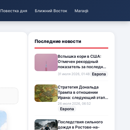
Повестка дня
Ближний Восток
Maraqlı
Последние новости
Вспышка кори в США:
Отмечен рекордный
показатель за последние
35 лет
Европа
31 июля 2026, 01:48
Стратегия Дональда
Трампа в отношении
Ирана: следующий этап
напряженности на
26 июля 2026, 06:52
Ближнем Востоке
Европа
Последствия сильного
дождя в Ростове-на-