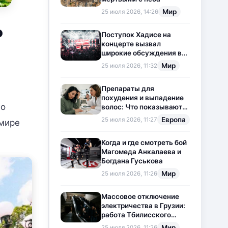
Мир
25 июля 2026, 14:26
о
Поступок Хадисе на
концерте вызвал
широкие обсуждения в
социальных сетях
Мир
25 июля 2026, 11:32
Препараты для
похудения и выпадение
го
волос: Что показывают
новые исследования?
Европа
25 июля 2026, 11:27
 мире
Когда и где смотреть бой
Магомеда Анкалаева и
Богдана Гуськова
Мир
25 июля 2026, 11:26
Массовое отключение
электричества в Грузии:
работа Тбилисского
метрополитена
Мир
25 июля 2026, 11:26