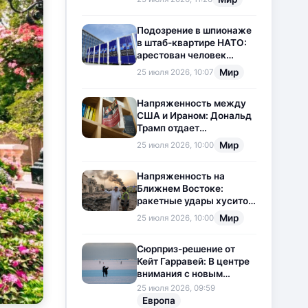
приостановлена
Подозрение в шпионаже
в штаб-квартире НАТО:
арестован человек
китайского
Мир
25 июля 2026, 10:07
происхождения
Напряженность между
США и Ираном: Дональд
Трамп отдает
предпочтение
Мир
25 июля 2026, 10:00
дипломатии
Напряженность на
Ближнем Востоке:
ракетные удары хуситов
по Саудовской Аравии
Мир
25 июля 2026, 10:00
загоняют ситуацию в
тупик
Сюрприз-решение от
Кейт Гарравей: В центре
внимания с новым
любовным
25 июля 2026, 09:59
приключением
Европа