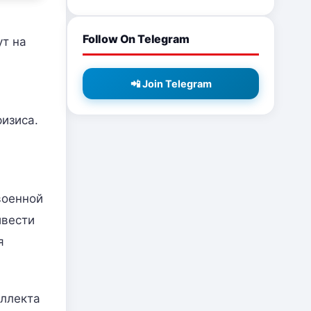
Follow On Telegram
ут на
📲 Join Telegram
изиса.
военной
ивести
я
еллекта