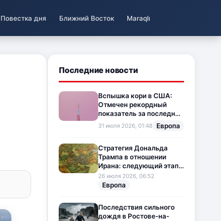
Повестка дня
Ближний Восток
Maraqlı
Последние новости
Вспышка кори в США:
Отмечен рекордный
показатель за последние
35 лет
Европа
31 июля 2026, 01:48
Стратегия Дональда
Трампа в отношении
Ирана: следующий этап
напряженности на
26 июля 2026, 06:52
Ближнем Востоке
Европа
Последствия сильного
дождя в Ростове-на-