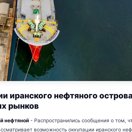
ии иранского нефтяного остров
ых рынков
й нефтяной
- Распространились сообщения о том, ч
ссматривает возможность оккупации иранского неф