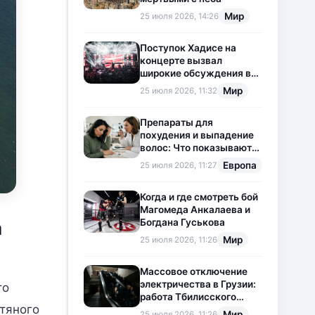
Мир
25 июля 2026, 14:26
Поступок Хадисе на
концерте вызвал
широкие обсуждения в
социальных сетях
Мир
25 июля 2026, 11:32
Препараты для
похудения и выпадение
волос: Что показывают
новые исследования?
Европа
25 июля 2026, 11:27
Когда и где смотреть бой
Магомеда Анкалаева и
Богдана Гуськова
а
Мир
25 июля 2026, 11:26
Массовое отключение
электричества в Грузии:
то
работа Тбилисского
тяного
метрополитена
Мир
25 июля 2026, 11:26