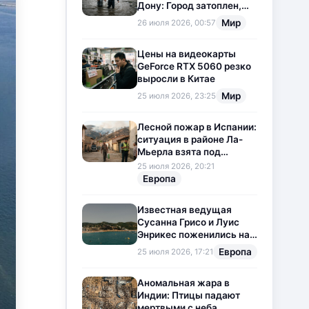
Дону: Город затоплен,
свет отключен
Мир
26 июля 2026, 00:57
Цены на видеокарты
GeForce RTX 5060 резко
выросли в Китае
Мир
25 июля 2026, 23:25
Лесной пожар в Испании:
ситуация в районе Ла-
Мьерла взята под
контроль
25 июля 2026, 20:21
Европа
Известная ведущая
Сусанна Грисо и Луис
Энрикес поженились на
Коста-Браве
Европа
25 июля 2026, 17:21
Аномальная жара в
Индии: Птицы падают
мертвыми с неба