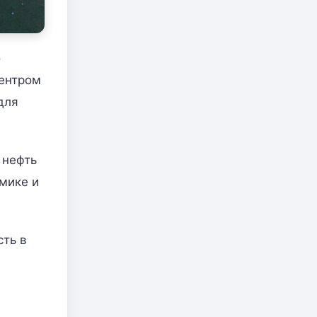
о
центром
для
 нефть
мике и
сть в