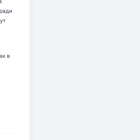
а
 ради
ут
ак в