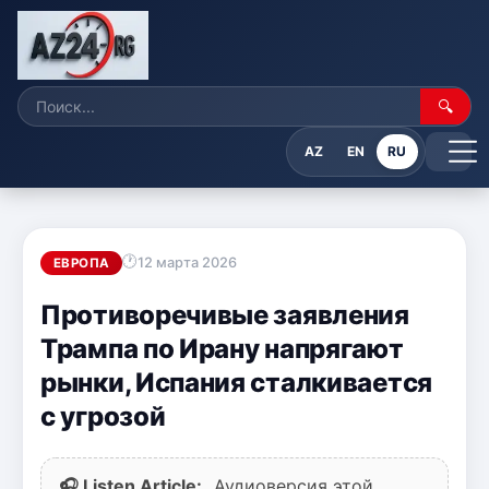
🔍
AZ
EN
RU
12 марта 2026
ЕВРОПА
Противоречивые заявления
Трампа по Ирану напрягают
рынки, Испания сталкивается
с угрозой
🎧 Listen Article:
Аудиоверсия этой