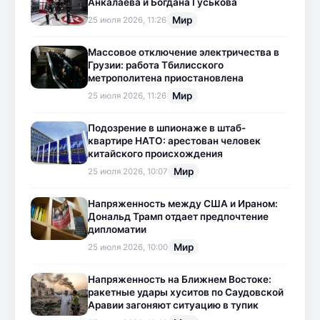
Анкалаева и Богдана Гуськова
Мир
25 июля 2026, 11:26
Массовое отключение электричества в
Грузии: работа Тбилисского
метрополитена приостановлена
Мир
25 июля 2026, 11:26
Подозрение в шпионаже в штаб-
квартире НАТО: арестован человек
китайского происхождения
Мир
25 июля 2026, 10:07
Напряженность между США и Ираном:
Дональд Трамп отдает предпочтение
дипломатии
Мир
25 июля 2026, 10:00
Напряженность на Ближнем Востоке:
ракетные удары хуситов по Саудовской
Аравии загоняют ситуацию в тупик