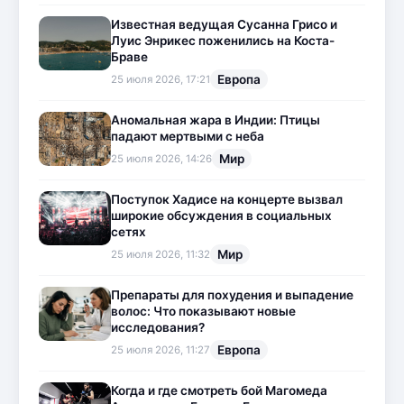
Известная ведущая Сусанна Грисо и
Луис Энрикес поженились на Коста-
Браве
Европа
25 июля 2026, 17:21
Аномальная жара в Индии: Птицы
падают мертвыми с неба
Мир
25 июля 2026, 14:26
Поступок Хадисе на концерте вызвал
широкие обсуждения в социальных
сетях
Мир
25 июля 2026, 11:32
Препараты для похудения и выпадение
волос: Что показывают новые
исследования?
Европа
25 июля 2026, 11:27
Когда и где смотреть бой Магомеда