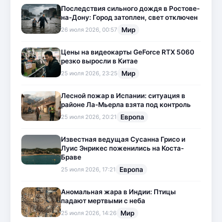
Последствия сильного дождя в Ростове-
на-Дону: Город затоплен, свет отключен
Мир
26 июля 2026, 00:57
Цены на видеокарты GeForce RTX 5060
резко выросли в Китае
Мир
25 июля 2026, 23:25
Лесной пожар в Испании: ситуация в
районе Ла-Мьерла взята под контроль
Европа
25 июля 2026, 20:21
Известная ведущая Сусанна Грисо и
Луис Энрикес поженились на Коста-
Браве
Европа
25 июля 2026, 17:21
Аномальная жара в Индии: Птицы
падают мертвыми с неба
Мир
25 июля 2026, 14:26