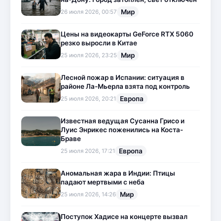
Мир
26 июля 2026, 00:57
Цены на видеокарты GeForce RTX 5060
резко выросли в Китае
Мир
25 июля 2026, 23:25
Лесной пожар в Испании: ситуация в
районе Ла-Мьерла взята под контроль
Европа
25 июля 2026, 20:21
Известная ведущая Сусанна Грисо и
Луис Энрикес поженились на Коста-
Браве
Европа
25 июля 2026, 17:21
Аномальная жара в Индии: Птицы
падают мертвыми с неба
Мир
25 июля 2026, 14:26
Поступок Хадисе на концерте вызвал