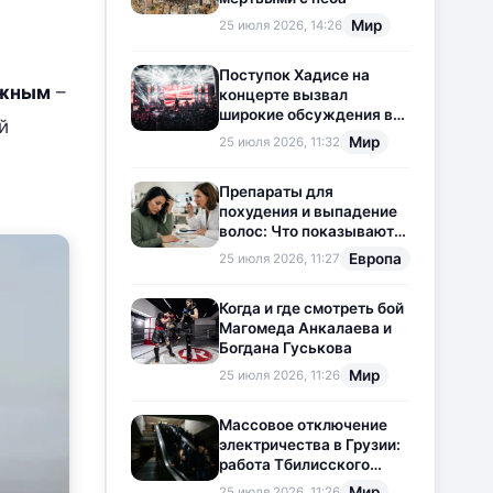
Мир
25 июля 2026, 14:26
Поступок Хадисе на
ожным
–
концерте вызвал
широкие обсуждения в
й
социальных сетях
Мир
25 июля 2026, 11:32
Препараты для
похудения и выпадение
волос: Что показывают
новые исследования?
Европа
25 июля 2026, 11:27
Когда и где смотреть бой
Магомеда Анкалаева и
Богдана Гуськова
Мир
25 июля 2026, 11:26
Массовое отключение
электричества в Грузии:
работа Тбилисского
метрополитена
Мир
25 июля 2026, 11:26