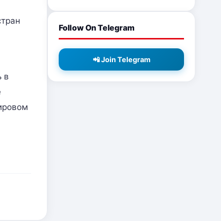
стран
Follow On Telegram
📲 Join Telegram
 в
е
мировом