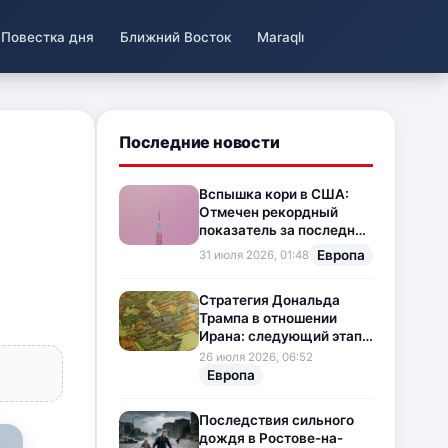
Повестка дня
Ближний Восток
Maraqlı
Последние новости
Вспышка кори в США:
Отмечен рекордный
показатель за последние
35 лет
Европа
31 июля 2026, 01:48
Стратегия Дональда
Трампа в отношении
Ирана: следующий этап
напряженности на
26 июля 2026, 06:52
Ближнем Востоке
Европа
Последствия сильного
дождя в Ростове-на-