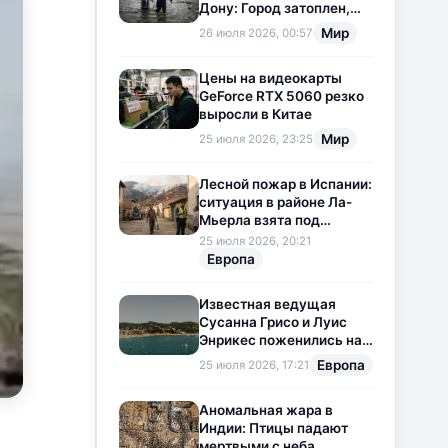
Дону: Город затоплен,
свет отключен
Мир
26 июля 2026, 00:57
Цены на видеокарты
GeForce RTX 5060 резко
выросли в Китае
Мир
25 июля 2026, 23:25
Лесной пожар в Испании:
ситуация в районе Ла-
Мьерла взята под
контроль
25 июля 2026, 20:21
Европа
Известная ведущая
Сусанна Грисо и Луис
Энрикес поженились на
Коста-Браве
Европа
25 июля 2026, 17:21
Аномальная жара в
Индии: Птицы падают
мертвыми с неба