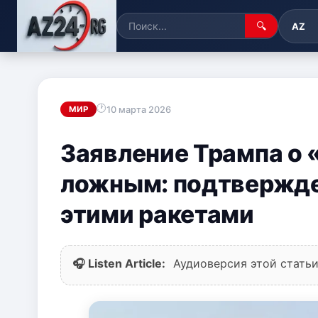
🔍
AZ
10 марта 2026
МИР
Заявление Трампа о 
ложным: подтвержден
этими ракетами
🎧 Listen Article:
Аудиоверсия этой статьи 