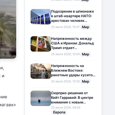
приостановлена
Подозрение в шпионаже
в штаб-квартире НАТО:
арестован человек
китайского
Мир
25 июля 2026, 10:07
происхождения
Напряженность между
США и Ираном: Дональд
Трамп отдает
предпочтение
Мир
25 июля 2026, 10:00
дипломатии
Напряженность на
и,
Ближнем Востоке:
ракетные удары хуситов
 и
по Саудовской Аравии
Мир
25 июля 2026, 10:00
загоняют ситуацию в
тупик
Сюрприз-решение от
ние
Кейт Гарравей: В центре
внимания с новым
магавк»
любовным
25 июля 2026, 09:59
приключением
Европа