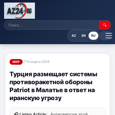
🔍
AZ
EN
RU
10 марта 2026
МИР
Турция размещает системы
противоракетной обороны
Patriot в Малатье в ответ на
иранскую угрозу
🎧 Listen Article:
Аудиоверсия этой