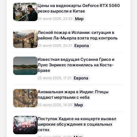
Цены на видеокарты GeForce RTX 5060
резко выросли в Китае
Мир
25 июля 2026, 23:25
Лесной пожар в Испании: ситуация в
районе Ла-Мьерла взята под контроль
Европа
25 июля 2026, 20:21
Известная ведущая Сусанна Грисо и
Луис Энрикес поженились на Коста-
Браве
Европа
25 июля 2026, 17:21
Аномальная жара в Индии: Птицы
падают мертвыми с неба
Мир
25 июля 2026, 14:26
Поступок Хадисе на концерте вызвал
широкие обсуждения в социальных
сетях