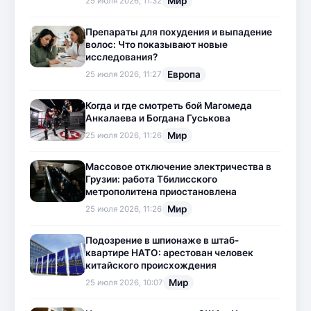
Мир
25 июля 2026, 11:32
Препараты для похудения и выпадение
волос: Что показывают новые
исследования?
Европа
25 июля 2026, 11:27
Когда и где смотреть бой Магомеда
Анкалаева и Богдана Гуськова
Мир
25 июля 2026, 11:26
Массовое отключение электричества в
Грузии: работа Тбилисского
метрополитена приостановлена
Мир
25 июля 2026, 11:26
Подозрение в шпионаже в штаб-
квартире НАТО: арестован человек
китайского происхождения
Мир
25 июля 2026, 10:07