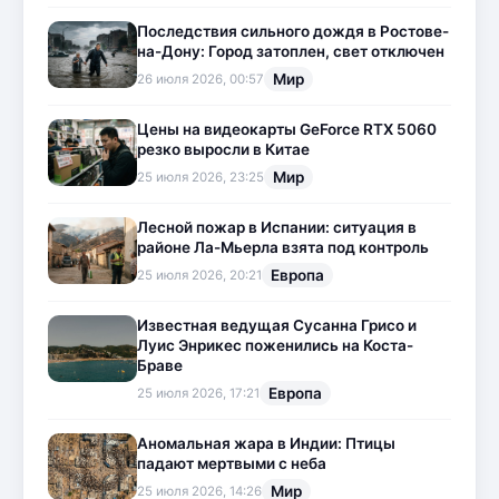
Последствия сильного дождя в Ростове-
на-Дону: Город затоплен, свет отключен
Мир
26 июля 2026, 00:57
Цены на видеокарты GeForce RTX 5060
резко выросли в Китае
Мир
25 июля 2026, 23:25
Лесной пожар в Испании: ситуация в
районе Ла-Мьерла взята под контроль
Европа
25 июля 2026, 20:21
Известная ведущая Сусанна Грисо и
Луис Энрикес поженились на Коста-
Браве
Европа
25 июля 2026, 17:21
Аномальная жара в Индии: Птицы
падают мертвыми с неба
Мир
25 июля 2026, 14:26