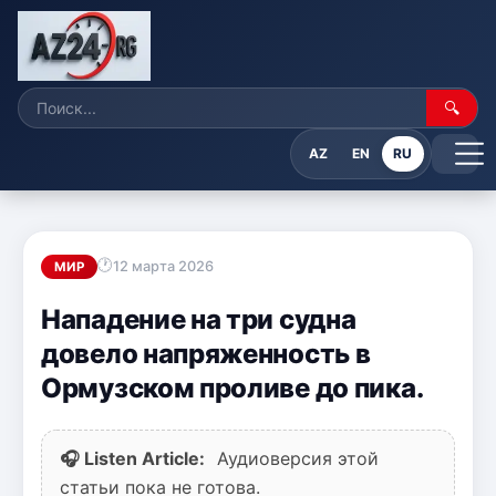
🔍
AZ
EN
RU
12 марта 2026
МИР
Нападение на три судна
довело напряженность в
Ормузском проливе до пика.
🎧 Listen Article:
Аудиоверсия этой
статьи пока не готова.