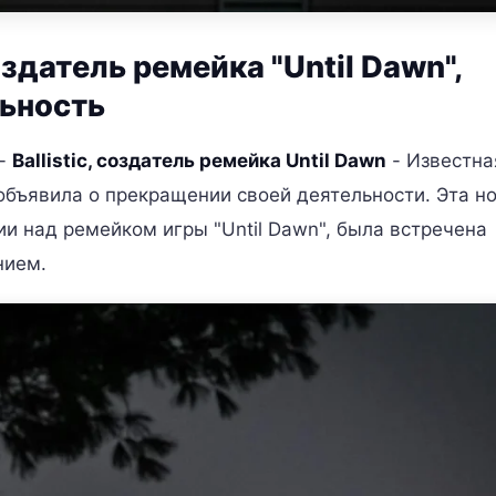
оздатель ремейка "Until Dawn",
льность
-
Ballistic, создатель ремейка Until Dawn
- Известна
" объявила о прекращении своей деятельности. Эта но
и над ремейком игры "Until Dawn", была встречена
нием.