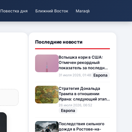
Повестка дня
Ближний Восток
Maraqlı
Последние новости
Вспышка кори в США:
l
Отмечен рекордный
показатель за последние
35 лет
Европа
31 июля 2026, 01:48
Стратегия Дональда
Трампа в отношении
Ирана: следующий этап
напряженности на
26 июля 2026, 06:52
Ближнем Востоке
Европа
Последствия сильного
дождя в Ростове-на-