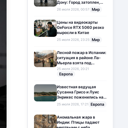
Дону: Город затоплен,
свет отключен
Мир
26 июля 2026, 00:57
Цены на видеокарты
GeForce RTX 5060 резко
выросли в Китае
Мир
25 июля 2026, 23:25
Лесной пожар в Испании:
ситуация в районе Ла-
Мьерла взята под
контроль
25 июля 2026, 20:21
Европа
Известная ведущая
Сусанна Грисо и Луис
Энрикес поженились на
Коста-Браве
Европа
25 июля 2026, 17:21
Аномальная жара в
Индии: Птицы падают
мертвыми с неба