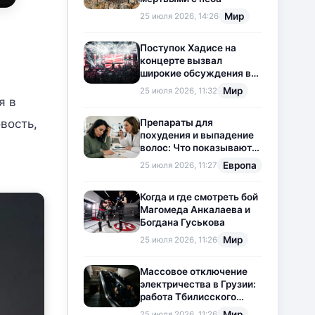
Мир
25 июля 2026, 14:26
Поступок Хадисе на
концерте вызвал
широкие обсуждения в
социальных сетях
Мир
25 июля 2026, 11:32
я в
Препараты для
вость,
похудения и выпадение
волос: Что показывают
новые исследования?
Европа
25 июля 2026, 11:27
Когда и где смотреть бой
Магомеда Анкалаева и
Богдана Гуськова
Мир
25 июля 2026, 11:26
Массовое отключение
электричества в Грузии:
работа Тбилисского
метрополитена
Мир
25 июля 2026, 11:26