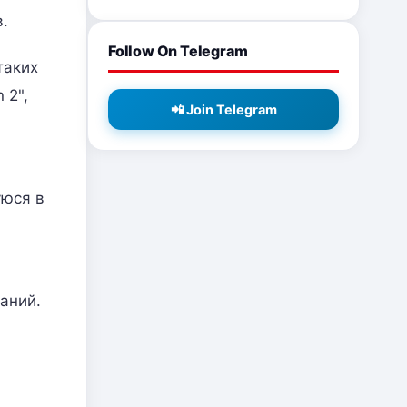
в.
Follow On Telegram
таких
 2",
📲 Join Telegram
уюся в
аний.