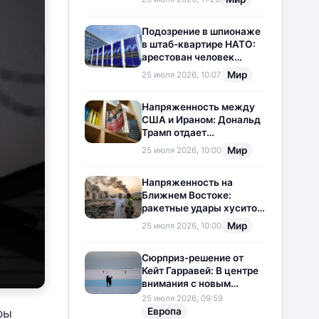
приостановлена
Подозрение в шпионаже
в штаб-квартире НАТО:
арестован человек
китайского
Мир
25 июля 2026, 10:07
происхождения
Напряженность между
США и Ираном: Дональд
Трамп отдает
предпочтение
Мир
25 июля 2026, 10:00
дипломатии
Напряженность на
Ближнем Востоке:
ракетные удары хуситов
по Саудовской Аравии
Мир
25 июля 2026, 10:00
загоняют ситуацию в
тупик
Сюрприз-решение от
Кейт Гарравей: В центре
внимания с новым
любовным
25 июля 2026, 09:59
приключением
Европа
ры