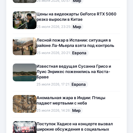
Мир
26 июля 2026, 00:57
Цены на видеокарты GeForce RTX 5060
резко выросли в Китае
Мир
25 июля 2026, 23:25
Лесной пожар в Испании: ситуация в
районе Ла-Мьерла взята под контроль
Европа
25 июля 2026, 20:21
Известная ведущая Сусанна Грисо и
Луис Энрикес поженились на Коста-
Браве
Европа
25 июля 2026, 17:21
Аномальная жара в Индии: Птицы
падают мертвыми с неба
Мир
25 июля 2026, 14:26
Поступок Хадисе на концерте вызвал
широкие обсуждения в социальных