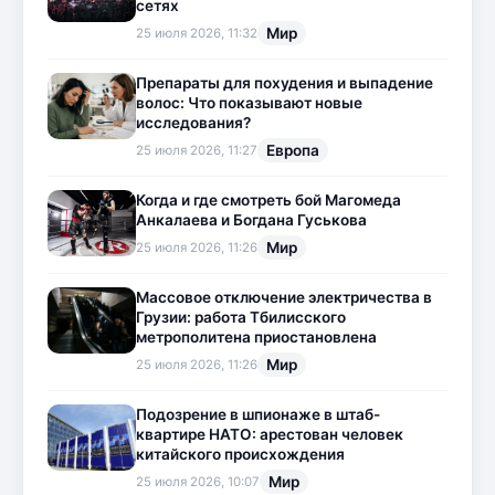
сетях
Мир
25 июля 2026, 11:32
Препараты для похудения и выпадение
волос: Что показывают новые
исследования?
Европа
25 июля 2026, 11:27
Когда и где смотреть бой Магомеда
Анкалаева и Богдана Гуськова
Мир
25 июля 2026, 11:26
Массовое отключение электричества в
Грузии: работа Тбилисского
метрополитена приостановлена
Мир
25 июля 2026, 11:26
Подозрение в шпионаже в штаб-
квартире НАТО: арестован человек
китайского происхождения
Мир
25 июля 2026, 10:07