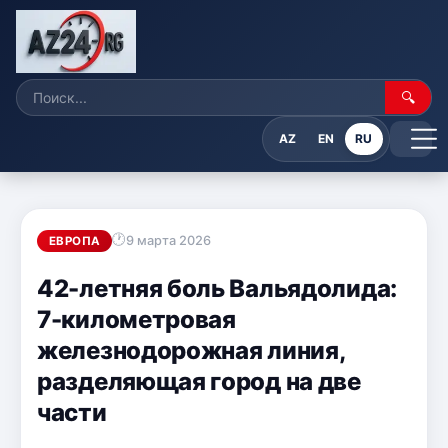
🔍
AZ
EN
RU
9 марта 2026
ЕВРОПА
42-летняя боль Вальядолида:
7-километровая
железнодорожная линия,
разделяющая город на две
части