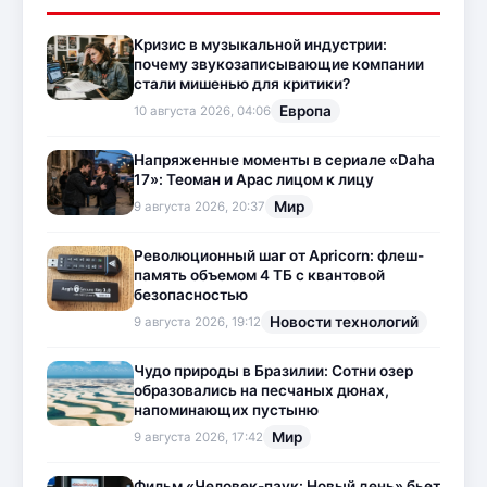
Кризис в музыкальной индустрии:
почему звукозаписывающие компании
стали мишенью для критики?
Европа
10 августа 2026, 04:06
Напряженные моменты в сериале «Daha
17»: Теоман и Арас лицом к лицу
Мир
9 августа 2026, 20:37
Революционный шаг от Apricorn: флеш-
память объемом 4 ТБ с квантовой
безопасностью
Новости технологий
9 августа 2026, 19:12
Чудо природы в Бразилии: Сотни озер
образовались на песчаных дюнах,
напоминающих пустыню
Мир
9 августа 2026, 17:42
Фильм «Человек-паук: Новый день» бьет