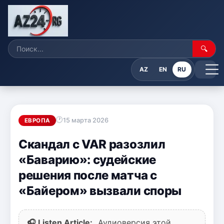
🔍
AZ
EN
RU
15 марта 2026
ЕВРОПА
Скандал с VAR разозлил
«Баварию»: судейские
решения после матча с
«Байером» вызвали споры
🎧 Listen Article:
Аудиоверсия этой