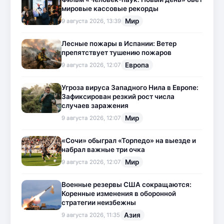
мировые кассовые рекорды
Мир
9 августа 2026, 13:39
Лесные пожары в Испании: Ветер
препятствует тушению пожаров
Европа
9 августа 2026, 12:07
Угроза вируса Западного Нила в Европе:
Зафиксирован резкий рост числа
случаев заражения
Мир
9 августа 2026, 12:07
«Сочи» обыграл «Торпедо» на выезде и
набрал важные три очка
Мир
9 августа 2026, 12:07
Военные резервы США сокращаются:
Коренные изменения в оборонной
стратегии неизбежны
Азия
9 августа 2026, 11:35