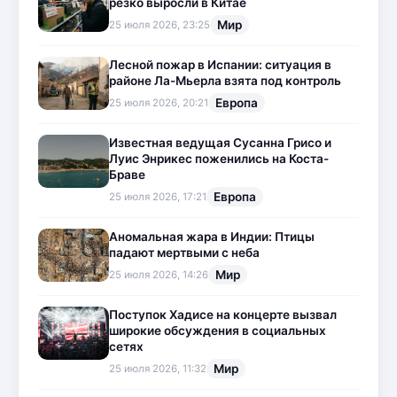
резко выросли в Китае
Мир
25 июля 2026, 23:25
Лесной пожар в Испании: ситуация в
районе Ла-Мьерла взята под контроль
Европа
25 июля 2026, 20:21
Известная ведущая Сусанна Грисо и
Луис Энрикес поженились на Коста-
Браве
Европа
25 июля 2026, 17:21
Аномальная жара в Индии: Птицы
падают мертвыми с неба
Мир
25 июля 2026, 14:26
Поступок Хадисе на концерте вызвал
широкие обсуждения в социальных
сетях
Мир
25 июля 2026, 11:32