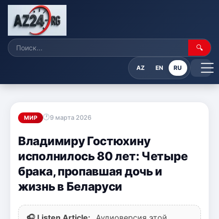
🔍
AZ
EN
RU
9 марта 2026
МИР
Владимиру Гостюхину
исполнилось 80 лет: Четыре
брака, пропавшая дочь и
жизнь в Беларуси
🎧 Listen Article:
Аудиоверсия этой