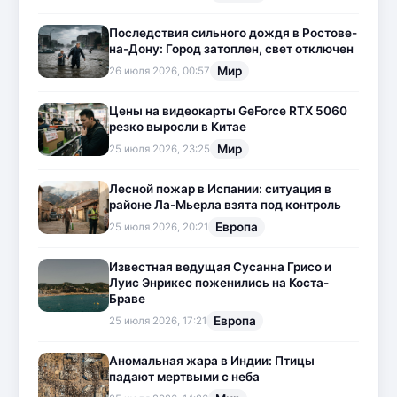
Последствия сильного дождя в Ростове-
на-Дону: Город затоплен, свет отключен
Мир
26 июля 2026, 00:57
Цены на видеокарты GeForce RTX 5060
резко выросли в Китае
Мир
25 июля 2026, 23:25
Лесной пожар в Испании: ситуация в
районе Ла-Мьерла взята под контроль
Европа
25 июля 2026, 20:21
Известная ведущая Сусанна Грисо и
Луис Энрикес поженились на Коста-
Браве
Европа
25 июля 2026, 17:21
Аномальная жара в Индии: Птицы
падают мертвыми с неба