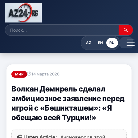
🔍
AZ
EN
RU
14 марта 2026
МИР
Волкан Демирель сделал
амбициозное заявление перед
игрой с «Бешикташем»: «Я
обещаю всей Турции!»
🎧 Listen Article:
Аудиоверсия этой