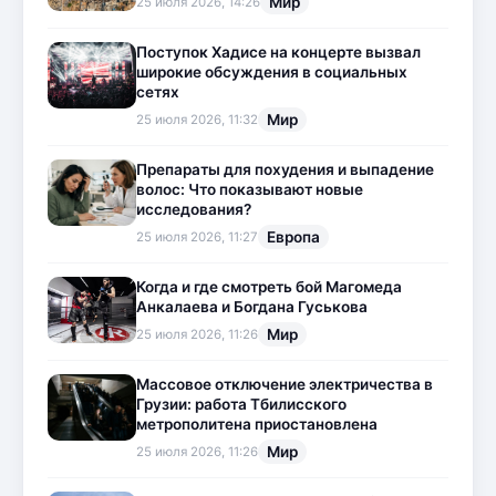
Мир
25 июля 2026, 14:26
Поступок Хадисе на концерте вызвал
широкие обсуждения в социальных
сетях
Мир
25 июля 2026, 11:32
Препараты для похудения и выпадение
волос: Что показывают новые
исследования?
Европа
25 июля 2026, 11:27
Когда и где смотреть бой Магомеда
Анкалаева и Богдана Гуськова
Мир
25 июля 2026, 11:26
Массовое отключение электричества в
Грузии: работа Тбилисского
метрополитена приостановлена
Мир
25 июля 2026, 11:26