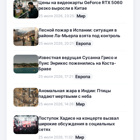
Цены на видеокарты GeForce RTX 5060
резко выросли в Китае
Мир
25 июля 2026, 23:25
Лесной пожар в Испании: ситуация в
районе Ла-Мьерла взята под контроль
Европа
25 июля 2026, 20:21
Известная ведущая Сусанна Грисо и
Луис Энрикес поженились на Коста-
Браве
Европа
25 июля 2026, 17:21
Аномальная жара в Индии: Птицы
падают мертвыми с неба
Мир
25 июля 2026, 14:26
Поступок Хадисе на концерте вызвал
широкие обсуждения в социальных
сетях
Мир
25 июля 2026, 11:32