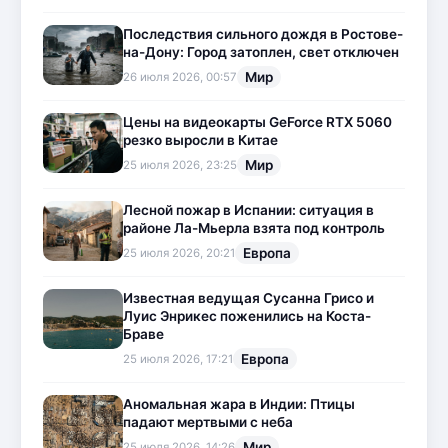
Последствия сильного дождя в Ростове-
на-Дону: Город затоплен, свет отключен
Мир
26 июля 2026, 00:57
Цены на видеокарты GeForce RTX 5060
резко выросли в Китае
Мир
25 июля 2026, 23:25
Лесной пожар в Испании: ситуация в
районе Ла-Мьерла взята под контроль
Европа
25 июля 2026, 20:21
Известная ведущая Сусанна Грисо и
Луис Энрикес поженились на Коста-
Браве
Европа
25 июля 2026, 17:21
Аномальная жара в Индии: Птицы
падают мертвыми с неба
Мир
25 июля 2026, 14:26