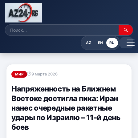
🔍
AZ
EN
RU
9 марта 2026
МИР
Напряженность на Ближнем
Востоке достигла пика: Иран
нанес очередные ракетные
удары по Израилю – 11-й день
боев