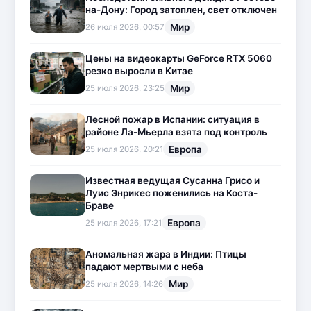
на-Дону: Город затоплен, свет отключен
Мир
26 июля 2026, 00:57
Цены на видеокарты GeForce RTX 5060
резко выросли в Китае
Мир
25 июля 2026, 23:25
Лесной пожар в Испании: ситуация в
районе Ла-Мьерла взята под контроль
Европа
25 июля 2026, 20:21
Известная ведущая Сусанна Грисо и
Луис Энрикес поженились на Коста-
Браве
Европа
25 июля 2026, 17:21
Аномальная жара в Индии: Птицы
падают мертвыми с неба
Мир
25 июля 2026, 14:26