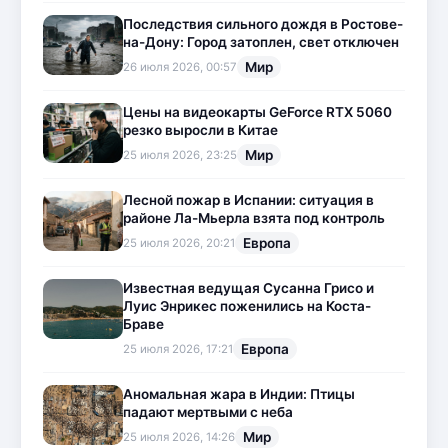
Последствия сильного дождя в Ростове-
на-Дону: Город затоплен, свет отключен
Мир
26 июля 2026, 00:57
Цены на видеокарты GeForce RTX 5060
резко выросли в Китае
Мир
25 июля 2026, 23:25
Лесной пожар в Испании: ситуация в
районе Ла-Мьерла взята под контроль
Европа
25 июля 2026, 20:21
Известная ведущая Сусанна Грисо и
Луис Энрикес поженились на Коста-
Браве
Европа
25 июля 2026, 17:21
Аномальная жара в Индии: Птицы
падают мертвыми с неба
Мир
25 июля 2026, 14:26