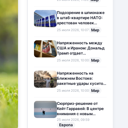
приостановлена
Подозрение в шпионаже
в штаб-квартире НАТО:
арестован человек
китайского
Мир
25 июля 2026, 10:07
происхождения
Напряженность между
США и Ираном: Дональд
Трамп отдает
предпочтение
Мир
25 июля 2026, 10:00
дипломатии
Напряженность на
Ближнем Востоке:
ракетные удары хуситов
по Саудовской Аравии
Мир
25 июля 2026, 10:00
загоняют ситуацию в
тупик
Сюрприз-решение от
Кейт Гарравей: В центре
внимания с новым
любовным
25 июля 2026, 09:59
приключением
Европа