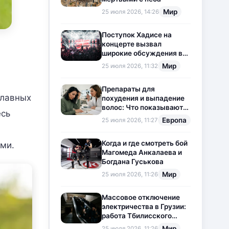
Мир
25 июля 2026, 14:26
Поступок Хадисе на
концерте вызвал
широкие обсуждения в
социальных сетях
Мир
25 июля 2026, 11:32
Препараты для
главных
похудения и выпадение
волос: Что показывают
есь
новые исследования?
Европа
25 июля 2026, 11:27
Когда и где смотреть бой
ми.
Магомеда Анкалаева и
Богдана Гуськова
Мир
25 июля 2026, 11:26
Массовое отключение
электричества в Грузии:
работа Тбилисского
метрополитена
Мир
25 июля 2026, 11:26