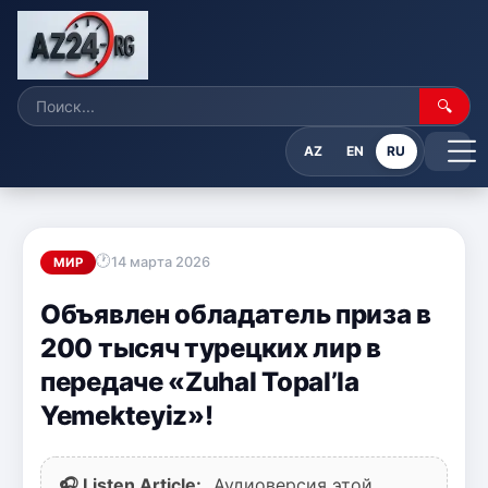
🔍
AZ
EN
RU
14 марта 2026
МИР
Объявлен обладатель приза в
200 тысяч турецких лир в
передаче «Zuhal Topal’la
Yemekteyiz»!
🎧 Listen Article:
Аудиоверсия этой