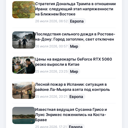
Стратегия Дональда Трампа в отношении
Ирана: следующий этап напряженности
на Ближнем Востоке
Европа
26 июля 2026, 06:52
Последствия сильного дождя в Ростове-
на-Дону: Город затоплен, свет отключен
Мир
26 июля 2026, 00:57
Цены на видеокарты GeForce RTX 5060
резко выросли в Китае
Мир
25 июля 2026, 23:25
Лесной пожар в Испании: ситуация в
районе Ла-Мьерла взята под контроль
Европа
25 июля 2026, 20:21
Известная ведущая Сусанна Грисо и
Луис Энрикес поженились на Коста-
Браве
Европа
25 июля 2026, 17:21